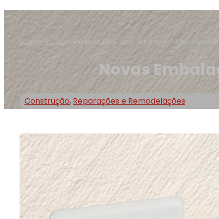
Início
/
Construção
/
Novas Embalagens: Sacos Stand-Up com fundo plano e fec
Novas Embalag
Construção
,
Reparações e Remodelações