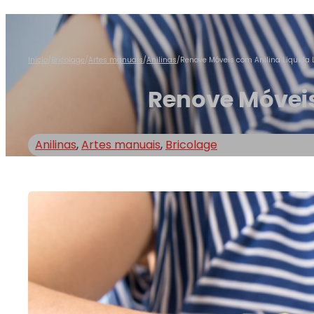
Início
/
Bricolage
/
Artes manuais
/
Anilinas
/
Renove Móveis com Anilina Líquida La
Renove Móveis 
Anilinas
,
Artes manuais
,
Bricolage