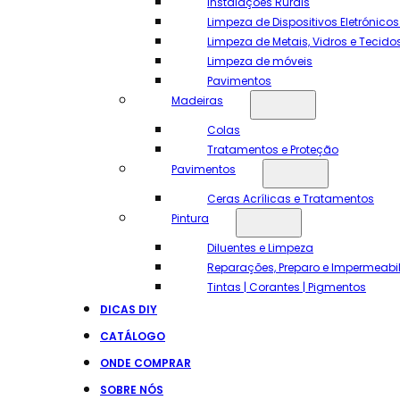
Instalações Rurais
Limpeza de Dispositivos Eletrónico
Limpeza de Metais, Vidros e Tecido
Limpeza de móveis
Pavimentos
Madeiras
Colas
Tratamentos e Proteção
Pavimentos
Ceras Acrílicas e Tratamentos
Pintura
Diluentes e Limpeza
Reparações, Preparo e Impermeabi
Tintas | Corantes | Pigmentos
DICAS DIY
CATÁLOGO
ONDE COMPRAR
SOBRE NÓS