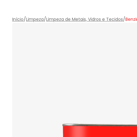
/
/
/
Início
Limpeza
Limpeza de Metais, Vidros e Tecidos
Benz