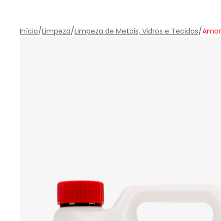
/
/
/
Início
Limpeza
Limpeza de Metais, Vidros e Tecidos
Amon