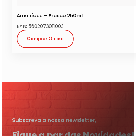
Amoníaco – Frasco 250ml
EAN: 5602073011003
Comprar Online
Subscreva a nossa newsletter,
Fique a par das Novidades!