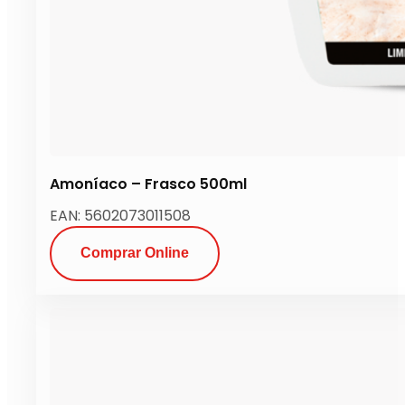
Amoníaco – Frasco 500ml
EAN: 5602073011508
Comprar Online