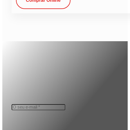
Comprar Online
Subscreva a nossa newsletter,
Fique a par das Novidades!
A Lacrilar tem o compromisso de proteger e respeitar sua pr