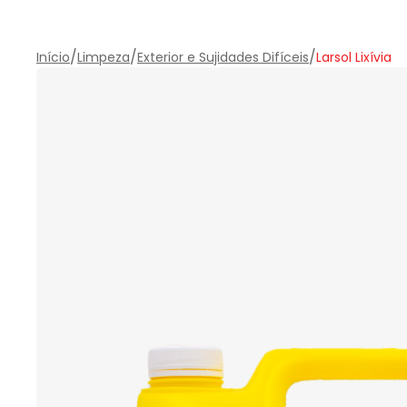
/
/
/
Início
Limpeza
Exterior e Sujidades Difíceis
Larsol Lixívia