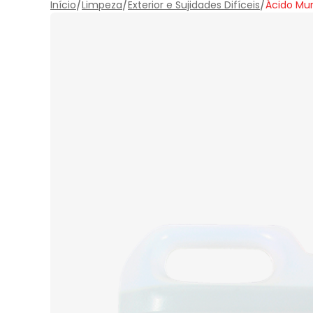
/
/
/
Início
Limpeza
Exterior e Sujidades Difíceis
Ácido Mur