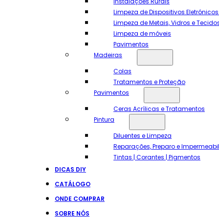
Instalações Rurais
Limpeza de Dispositivos Eletrónico
Limpeza de Metais, Vidros e Tecido
Limpeza de móveis
Pavimentos
Madeiras
Colas
Tratamentos e Proteção
Pavimentos
Ceras Acrílicas e Tratamentos
Pintura
Diluentes e Limpeza
Reparações, Preparo e Impermeabi
Tintas | Corantes | Pigmentos
DICAS DIY
CATÁLOGO
ONDE COMPRAR
SOBRE NÓS