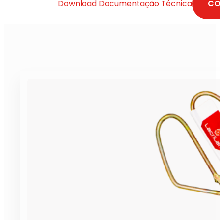
Download Documentação Técnica
CO