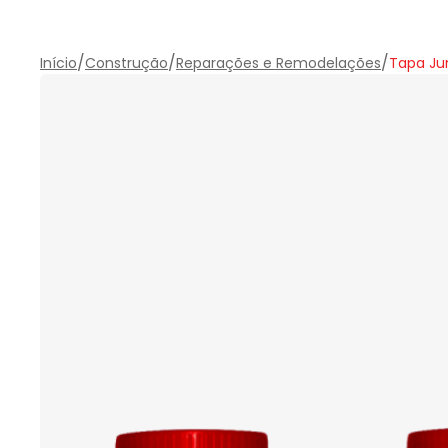
/
/
/
Início
Construção
Reparações e Remodelações
Tapa Jun