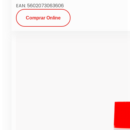
EAN: 5602073063606
Comprar Online